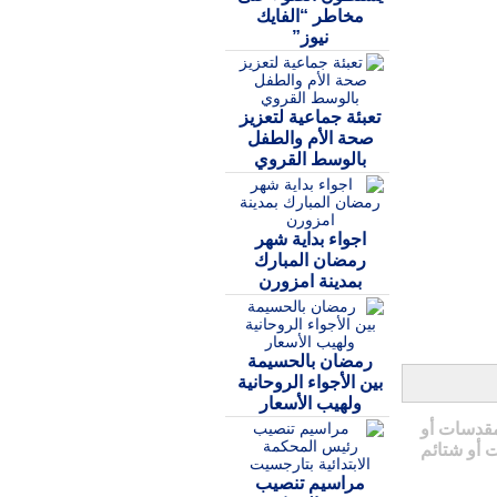
مخاطر “الفايك
نيوز”
تعبئة جماعية لتعزيز
صحة الأم والطفل
بالوسط القروي
اجواء بداية شهر
رمضان المبارك
بمدينة امزورن
رمضان بالحسيمة
بين الأجواء الروحانية
ولهيب الأسعار
مقدسات أو
 أو شتائم
مراسيم تنصيب