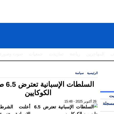
ف
المهاجرين
رياضة
تمازيغت
جمعيات
صوت وصورة
الرئيسية
|
سياسة
|
السلطات الإسبانية تعترض 6.5 طن من الكوكايين
السلطات 
الكوكايين
بت
26 أكتوبر 2025 - 15:48
مسجلة
أعلنت الشرطة