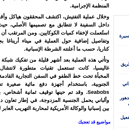
المنظمة الإجرامية.
وخلال عملية التفتيش، اكتشف المحققون هياكل وأقس
داخل السفينة لا تتطابق مع تصميمها الأصلي، حيث 
استُعملت لإخفاء كميات الكوكايين. ومن المرتقب أن
سيرة
وتفاصيل إضافية حول العملية في ميناء أريناغا ب
كناريا، حسب ما أعلنته الشرطة الإسبانية.
وتأتي هذه العملية بعد أشهر قليلة من تفكيك شبكة
ريق
غاليسيا، كانت تستعمل تقنيات متطورة لانتشال
المخبأة تحت خط الطفو في السفن التجارية القادمة
اني
الجنوبية، باستخدام أجهزة دفع مائية صغيرة 
Seabobs. وقد تم حينها توقيف ثمانية أشخاص، 
دهور
وألباني يحمل الجنسية المزدوجة، في إطار تعاون 
بين إسبانيا والوكالة الأمريكية لمحاربة التهريب العابر 
عيل
مواضيع قد تعجبك