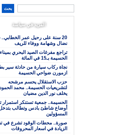
بحث
المزيد في سياسة
20 سنة على رحيل عمر الخطابي.. 
نضال وشهامة ووفاء للريف
تراجع مفرغات الصيد البحري بميناء
الحسيمة بـ15 في المائة
نجاة ركاب سيارة من حادثة سير بط
ازمورن ضواحي الحسيمة
حزب الاستقلال يحسم مرشحه
لتشريعيات الحسيمة.. محمد الحمود
يخلف نور الدين مضيان
الحسيمة.. جمعية تستنكر استمرار ت
أوضاع شاطئ بادس وتطالب بتدخل
المسؤولين
صورة.. محطات الوقود تشرع في تف
الزيادة في اسعار المحروقات