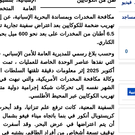
الإسبانية، بتنسيق
فيديو
العامة المت
مكافحة المخدرات وبمساندة البحرية الإسبانية، عن إ
مساجد
تهريب ضخمة للكوكايين بعد اعتراض سفينة تجارية 
6.5 أطنان من المخدرات ع
الكناري.
0
وحسب بلاغ رسمي للمديرية العامة للأمن الإسباني، فإ
أكتوبر 2025 إثر معلومات دقيقة تلقتها السلطات
وكالة مكافحة المخدرات الأمريكية، والتي نبهت في
الشهر نفسه إلى تحركات شبكة إجرامية دولية 
بية
تهريب الكوكايين عبر المحيط الأطلسي.
السفينة المعنية، كانت ترفع علم تنزانيا، وقد أبحر
كريستوبال أنكور في بنما باتجاه ميناء فيغو بشمال إ
أن يتم اعتراضها في عرض البحر. وقد أسفرت ا
توقيف تسعة أشخاص من أفراد الطاقم، يشتبه في ان