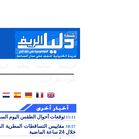
الرئيسية
سياسة
وطنية
الري
تلفزة دليل الريف
توقعات أحوال الطقس اليوم الس
15:11
مقاييس التساقطات المطرية ال
18:57
خلال 24 ساعة الماضية