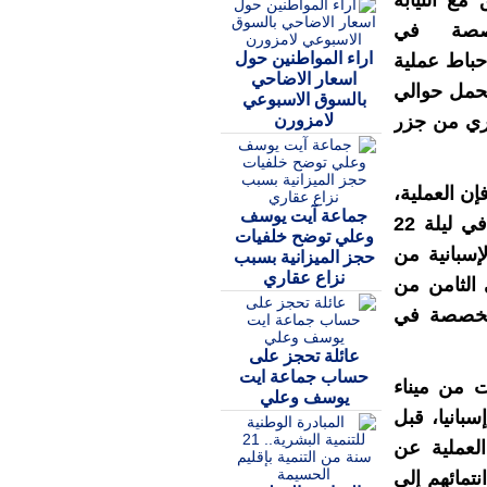
 مع النيابة
خصصة في
اراء المواطنين حول
حباط عملية
اسعار الاضاحي
تحمل حوالي
بالسوق الاسبوعي
لامزورن
لى بعد نحو 600 ميل بحري من جزر
ن العملية،
جماعة آيت يوسف
التي نفذها عناصر الوحدة الخاصة للعمليات ، تمت في ليلة 22
وعلي توضح خلفيات
 الإسبانية من
حجز الميزانية بسبب
نزاع عقاري
 الثامن من
متخصصة في
عائلة تحجز على
حساب جماعة ايت
ت من ميناء
يوسف وعلي
سبانيا، قبل
لعملية عن
تمائهم إلى