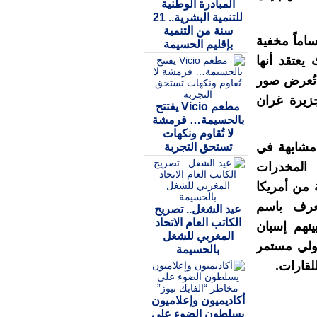
المبادرة الوطنية
للتنمية البشرية.. 21
سنة من التنمية
اماً مخفية
بإقليم الحسيمة
يعتقد أنها
 تُعرض صور
جزيرة غران
مطعم Vicio يفتتح
بالحسيمة… قرمشة
لا تُقاوم ونكهات
 مشابهة في
تستحق التجربة
 المخدرات
 من أمريكا
تعرف باسم
عيد الشغل.. تصريح
الكاتب العام الاتحاد
بينهم إسبان
المغربي للشغل
دولي مستمر
بالحسيمة
للقارات.
أكاديميون وإعلاميون
يسلطون الضوء على