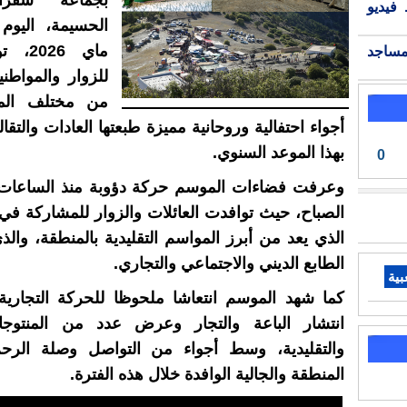
بجماعة شقران
فيديو
ماي 26
مساجد
للزوار والمواطني
من مختلف الم
أجواء احتفالية وروحانية مميزة طبعتها العادات والتقال
بهذا الموعد السنوي.
0
وعرفت فضاءات الموسم حركة دؤوبة منذ الساعات 
الصباح، حيث توافدت العائلات والزوار للمشاركة في
الذي يعد من أبرز المواسم التقليدية بالمنطقة، والذ
الطابع الديني والاجتماعي والتجاري.
بية
كما شهد الموسم انتعاشا ملحوظا للحركة التجارية
انتشار الباعة والتجار وعرض عدد من المنتوجا
والتقليدية، وسط أجواء من التواصل وصلة الرحم 
المنطقة والجالية الوافدة خلال هذه الفترة.