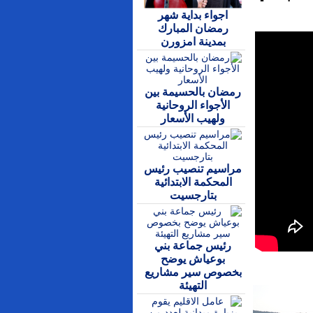
اجواء بداية شهر
رمضان المبارك
بمدينة امزورن
رمضان بالحسيمة بين
الأجواء الروحانية
ولهيب الأسعار
مراسيم تنصيب رئيس
المحكمة الابتدائية
بتارجسيت
رئيس جماعة بني
بوعياش يوضح
بخصوص سير مشاريع
التهيئة