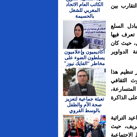
الكاتب العام الاتحاد
لتقارب بين
المغربي للشغل
بالحسيمة
ادل السلع
 تعرف فيها
ل، حيث كان
 الدواوير
أكاديميون وإعلاميون
يسلطون الضوء على
مخاطر “الفايك نيوز”
 تنظيم هذا
ث الثقافي
المتسارعة،
لى الذاكرة
تعبئة جماعية لتعزيز
صحة الأم والطفل
بالوسط القروي
د التراثية
لريف، حيث
الاجتماعية