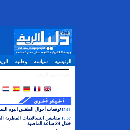
الرئيسية
سياسة
وطنية
الري
تلفزة دليل الريف
توقعات أحوال الطقس اليوم الس
15:11
مقاييس التساقطات المطرية ال
18:57
خلال 24 ساعة الماضية