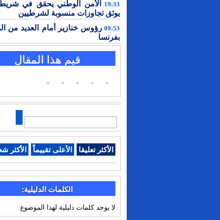
الأمن الوطني يحقق في شريط 
19:33
يوثق تجاوزات منسوبة لشرطيين
رؤوس خنازير أمام العديد من ال
09:53
بفرنسا
قيم هذا المقال
الأكثر تعليقا
الأعلى تقييماً
الأكثر شع
الكلمات الدليلية:
لا يوجد كلمات دليلية لهذا الموضوع