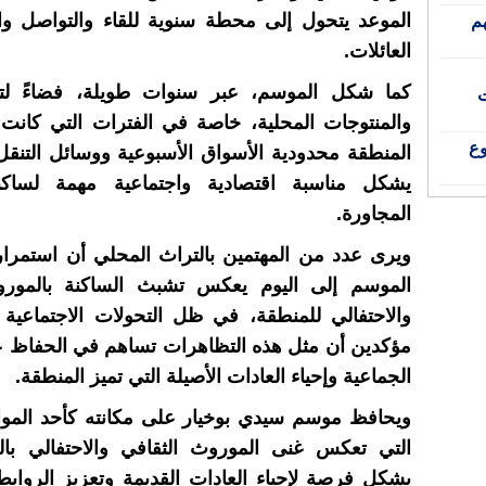
الموعد يتحول إلى محطة سنوية للقاء والتواصل وا
تهم
العائلات.
كما شكل الموسم، عبر سنوات طويلة، فضاءً لتب
ت
والمنتوجات المحلية، خاصة في الفترات التي كانت
وع
المنطقة محدودية الأسواق الأسبوعية ووسائل التنق
يشكل مناسبة اقتصادية واجتماعية مهمة لساكنة
المجاورة.
ويرى عدد من المهتمين بالتراث المحلي أن استمرار
الموسم إلى اليوم يعكس تشبث الساكنة بالمورو
والاحتفالي للمنطقة، في ظل التحولات الاجتماعية 
مؤكدين أن مثل هذه التظاهرات تساهم في الحفاظ ع
الجماعية وإحياء العادات الأصيلة التي تميز المنطقة.
ويحافظ موسم سيدي بوخيار على مكانته كأحد المواعي
التي تعكس غنى الموروث الثقافي والاحتفالي با
يشكل فرصة لإحياء العادات القديمة وتعزيز الروابط 