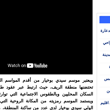
دعارة
واحي
دينة
المس
ويعتبر موسم سيدي بوخيار من أقدم المواسم الش
تحتضنها منطقة الريف، حيث ارتبط عبر عقود طوي
من
السكان المحليين وبالطقوس الاجتماعية التي توارثته
ويستمد الموسم رمزيته من المكانة الروحية التي
اقليم
الولي سيدي بوخيار لدى عدد من ساكنة المنطقة، م