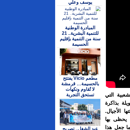
يوسف وعلي
المبادرة الوطنية
للتنمية البشرية.. 21
سنة من التنمية بإقليم
الحسيمة
مطعم Vicio يفتتح
بالحسيمة… قرمشة
لا تُقاوم ونكهات
عبية التي
تستحق التجربة
لة بذاكرة
ا الأجيال.
 يحظى بها
ا جعل هذا
عيد الشغل.. تصريح