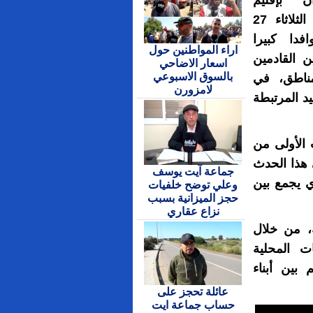
 بإقليم
الحسيمة، اليوم الثلاثاء 27
20، توافدا كبيرا
اراء المواطنين حول
ن القادمين
اسعار الاضاحي
بالسوق الاسبوعي
ناطق، في
لامزورن
يد المرتبطة
الأولى من
 هذا الحدث
جماعة آيت يوسف
ي يجمع بين
وعلي توضح خلفيات
حجز الميزانية بسبب
نزاع عقاري
، من خلال
ت المحلية
بين أبناء
عائلة تحجز على
حساب جماعة ايت